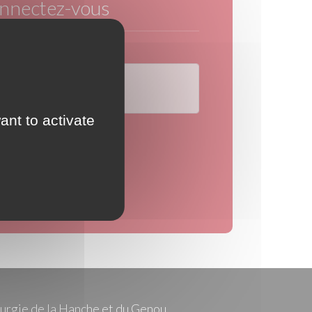
nnectez-vous
Mot de passe
ant to activate
t de passe oublié ?
CONNEXION
rurgie de la Hanche et du Genou