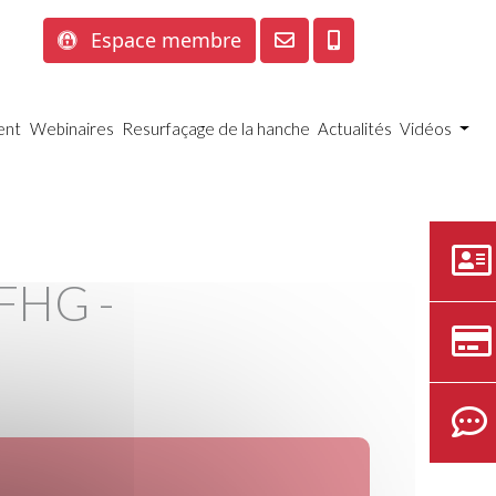
Espace membre
ient
Webinaires
Resurfaçage de la hanche
Actualités
Vidéos
SFHG -