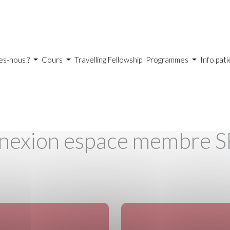
es-nous ?
Cours
Travelling Fellowship
Programmes
Info pat
nexion espace membre 