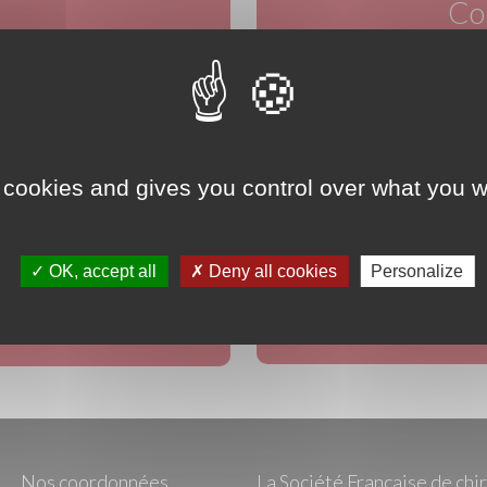
Co
uté d'experts
Adresse Email
E
 cookies and gives you control over what you w
ns
Mo
OK, accept all
Deny all cookies
Personalize
Nos coordonnées
La Société Française de chi